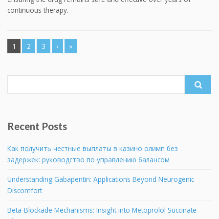
continuous therapy.
1
2
3
›
»
Search
for:
Recent Posts
Как получить честные выплаты в казино олимп без
задержек: руководство по управлению балансом
Understanding Gabapentin: Applications Beyond Neurogenic
Discomfort
Beta-Blockade Mechanisms: Insight into Metoprolol Succinate