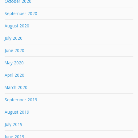
October 2020
September 2020
August 2020
July 2020
June 2020
May 2020
April 2020
March 2020
September 2019
August 2019
July 2019
June 2019