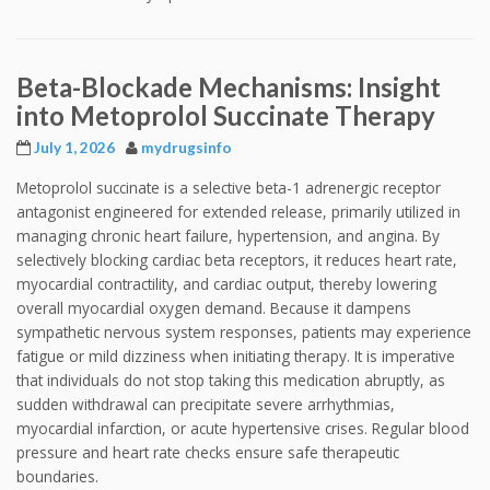
Beta-Blockade Mechanisms: Insight
into Metoprolol Succinate Therapy
July 1, 2026
mydrugsinfo
Metoprolol succinate is a selective beta-1 adrenergic receptor
antagonist engineered for extended release, primarily utilized in
managing chronic heart failure, hypertension, and angina. By
selectively blocking cardiac beta receptors, it reduces heart rate,
myocardial contractility, and cardiac output, thereby lowering
overall myocardial oxygen demand. Because it dampens
sympathetic nervous system responses, patients may experience
fatigue or mild dizziness when initiating therapy. It is imperative
that individuals do not stop taking this medication abruptly, as
sudden withdrawal can precipitate severe arrhythmias,
myocardial infarction, or acute hypertensive crises. Regular blood
pressure and heart rate checks ensure safe therapeutic
boundaries.