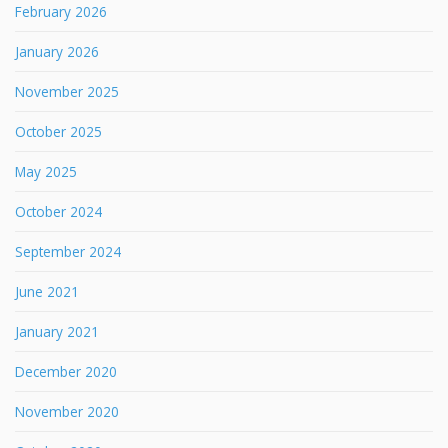
February 2026
January 2026
November 2025
October 2025
May 2025
October 2024
September 2024
June 2021
January 2021
December 2020
November 2020