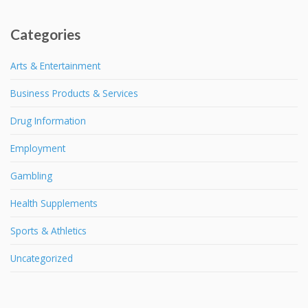
Categories
Arts & Entertainment
Business Products & Services
Drug Information
Employment
Gambling
Health Supplements
Sports & Athletics
Uncategorized