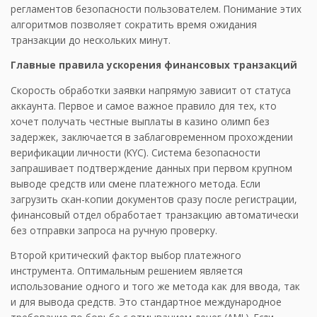
регламентов безопасности пользователем. Понимание этих
алгоритмов позволяет сократить время ожидания
транзакции до нескольких минут.
Главные правила ускорения финансовых транзакций
Скорость обработки заявки напрямую зависит от статуса
аккаунта. Первое и самое важное правило для тех, кто
хочет получать честные выплаты в казино олимп без
задержек, заключается в заблаговременном прохождении
верификации личности (KYC). Система безопасности
запрашивает подтверждение данных при первом крупном
выводе средств или смене платежного метода. Если
загрузить скан-копии документов сразу после регистрации,
финансовый отдел обработает транзакцию автоматически
без отправки запроса на ручную проверку.
Второй критический фактор выбор платежного
инструмента. Оптимальным решением является
использование одного и того же метода как для ввода, так
и для вывода средств. Это стандартное международное