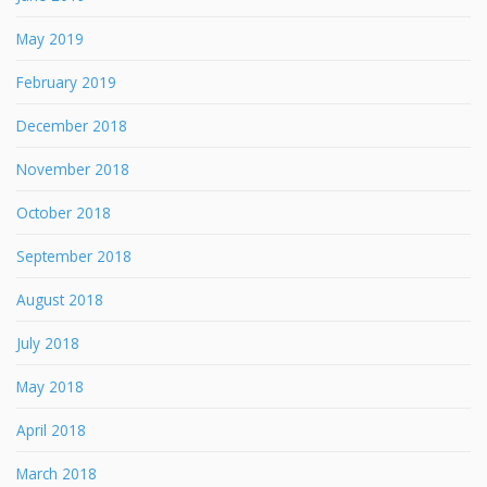
May 2019
February 2019
December 2018
November 2018
October 2018
September 2018
August 2018
July 2018
May 2018
April 2018
March 2018