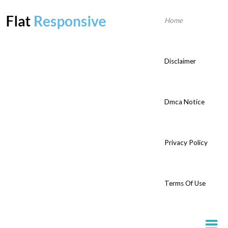
Home
Disclaimer
Dmca Notice
Privacy Policy
Terms Of Use