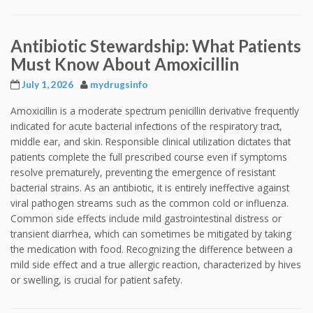
Antibiotic Stewardship: What Patients
Must Know About Amoxicillin
July 1, 2026
mydrugsinfo
Amoxicillin is a moderate spectrum penicillin derivative frequently
indicated for acute bacterial infections of the respiratory tract,
middle ear, and skin. Responsible clinical utilization dictates that
patients complete the full prescribed course even if symptoms
resolve prematurely, preventing the emergence of resistant
bacterial strains. As an antibiotic, it is entirely ineffective against
viral pathogen streams such as the common cold or influenza.
Common side effects include mild gastrointestinal distress or
transient diarrhea, which can sometimes be mitigated by taking
the medication with food. Recognizing the difference between a
mild side effect and a true allergic reaction, characterized by hives
or swelling, is crucial for patient safety.