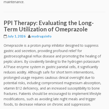
maintenance.
PPI Therapy: Evaluating the Long-
Term Utilization of Omeprazole
July 1, 2026
mydrugsinfo
Omeprazole is a proton pump inhibitor designed to suppress
gastric acid secretion, providing profound relief for
gastroesophageal reflux disease and promoting the healing of
peptic ulcers. By covalently binding to the hydrogen potassium
ATPase enzyme system in gastric parietal cells, it significantly
reduces acidity. Although safe for short term interventions,
prolonged usage requires cautious clinical oversight due to
potential risks, including compromised magnesium absorption,
vitamin B12 deficiency, and an increased susceptibility to bone
fractures. Patients should be encouraged to implement lifestyle
modifications, such as avoiding late night meals and trigger
foods, to decrease reliance on chronic acid suppression.