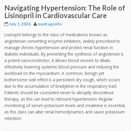
Navigating Hypertension: The Role of
Lisinopril in Cardiovascular Care
July 1, 2026
mydrugsinfo
Lisinopril belongs to the class of medications known as
angiotensin converting enzyme inhibitors, widely prescribed to
manage chronic hypertension and protect renal function in
diabetic individuals. By preventing the synthesis of angiotensin II,
a potent vasoconstrictor, it allows blood vessels to dilate,
effectively lowering systemic blood pressure and reducing the
workload on the myocardium. A common, benign yet
bothersome side effect is a persistent dry cough, which occurs
due to the accumulation of bradykinin in the respiratory tract.
Patients should be counseled never to abruptly discontinue
therapy, as this can lead to rebound hypertension. Regular
monitoring of serum potassium levels and creatinine is essential,
as this class can alter renal hemodynamics and cause potassium
retention.