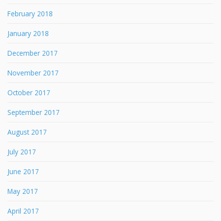
February 2018
January 2018
December 2017
November 2017
October 2017
September 2017
August 2017
July 2017
June 2017
May 2017
April 2017